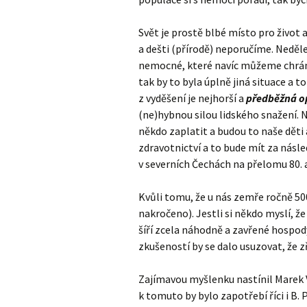
Svět je prostě blbé místo pro život a
a dešti (přírodě) neporučíme. Neděle
nemocné, které navíc můžeme chránit (
tak by to byla úplně jiná situace a t
z vyděšení je nejhorší a
předběžná o
(ne)hybnou silou lidského snažení. 
někdo zaplatit a budou to naše děti
zdravotnictví a to bude mít za násle
v severních Čechách na přelomu 80. a 9
Kvůli tomu, že u nás zemře ročně 50
nakročeno). Jestli si někdo myslí, že
šíří zcela náhodně a zavřené hospod
zkušeností by se dalo usuzovat, že zř
Zajímavou myšlenku nastínil Marek
k tomuto by bylo zapotřebí říci i B. P