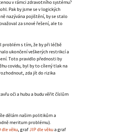
placenou v rámci zdravotního systému?
hl. Pak by jsme se v logických
ně nazývána pojištění, by se stalo
ovažoval za snové řešení, ale to
roblém s tím, že by při léčbě
alo ukončení veškerých restrikcí a
ení. Toto pravidlo přednosti by
 covidu, byl by to cílený tlak na
ozhodnout, zda jít do rizika
zavřu oči a hubu a budu věřit číslům
cíle dělám našim politikům a
zhodně meritum problému).
dle věku
, graf
JIP dle věku
a graf