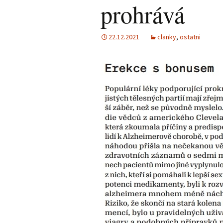
prohrává
22.12.2021
clanky
,
ostatni