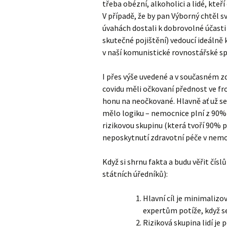
třeba obézní, alkoholici a lidé, kte
V případě, že by pan Výborný chtěl 
úvahách dostali k dobrovolné účasti
skutečné pojištění) vedoucí ideálně
v naší komunistické rovnostářské sp
I přes výše uvedené a v současném 
covidu měli očkovaní přednost ve f
honu na neočkované. Hlavně ať už se 
mělo logiku – nemocnice plní z 90% 
rizikovou skupinu (která tvoří 90% 
neposkytnutí zdravotní péče v nemo
Když si shrnu fakta a budu věřit čísl
státních úředníků):
Hlavní cíl je minimalizo
expertům potíže, když s
Riziková skupina lidí je