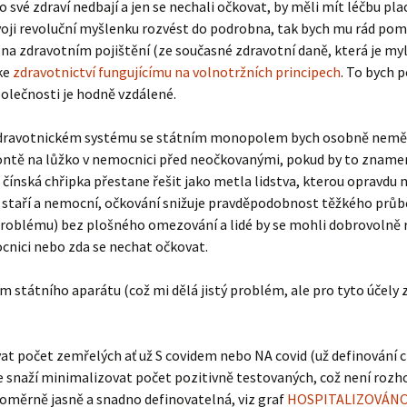
ří o své zdraví nedbají a jen se nechali očkovat, by měli mít léčbu 
svoji revoluční myšlenku rozvést do podrobna, tak bych mu rád pomo
 na zdravotním pojištění (ze současné zdravotní daně, která je myl
 ke
zdravotnictví fungujícímu na volnotržních principech
. To bych p
olečnosti je hodně vzdálené.
zdravotnickém systému se státním monopolem bych osobně neměl p
rontě na lůžko v nemocnici před neočkovanými, pokud by to znamen
čínská chřipka přestane řešit jako metla lidstva, kterou opravdu n
staří a nemocní, očkování snižuje pravděpodobnost těžkého průběhu
problému) bez plošného omezování a lidé by se mohli dobrovolně r
cnici nebo zda se nechat očkovat.
ům státního aparátu (což mi dělá jistý problém, ale pro tyto účely 
vat počet zemřelých ať už S covidem nebo NA covid (už definování 
e snaží minimalizovat počet pozitivně testovaných, což není ro
 poměrně jasně a snadno definovatelná, viz graf
HOSPITALIZOVÁNO 