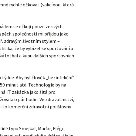
émně rychle očkovat (vakcínou, která
pádem se očkuji pouze ze svých
spěch společnosti mi přijdou jako
př. zdravým životním stylem –
itika, že by vybízel ke sportování a
ký fotbal a kupu dalších sportovních
o týdne. Aby byl člověk „bezinfekční“
d 50 minut atd. Technologie by na
jná IT zakázka jako šitá pro
ala o pár hodin. Ve zdravotnictví,
i to komerční zdravotní pojišťovny
idé typu Smejkal, Maďar, Flégr,
votní roli prodlužují a drží se ji jako