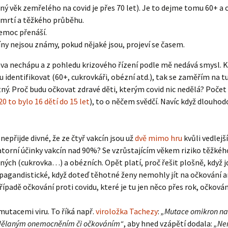
ý věk zemřelého na covid je přes 70 let). Je to dejme tomu 60+ a c
úmrtí a těžkého průběhu.
emoc přenáší.
ny nejsou známy, pokud nějaké jsou, projeví se časem.
ava nechápu a z pohledu krizového řízení podle mě nedává smysl. 
identifikovat (60+, cukrovkáři, obézní atd.), tak se zaměřím na t
ý. Proč budu očkovat zdravé děti, kterým covid nic nedělá? Počet 
20 to bylo 16 dětí do 15 let
), to o něčem svědčí. Navíc když dlouho
přijde divné, že ze čtyř vakcín jsou už
dvě mimo hru
kvůli vedlej
torní účinky vakcín nad 90%? Se vzrůstajícím věkem riziko těžkého 
ých (cukrovka…) a obézních. Opět platí, proč řešit plošně, když jd
opagandistické, když doteď těhotné ženy nemohly jít na očkování an
řípadě očkování proti covidu, které je tu jen něco přes rok, očková
mutacemi viru. To říká např.
viroložka Tachezy
:
„Mutace omikron nap
dělaným onemocněním či očkováním“
, aby hned vzápětí dodala:
„Nem