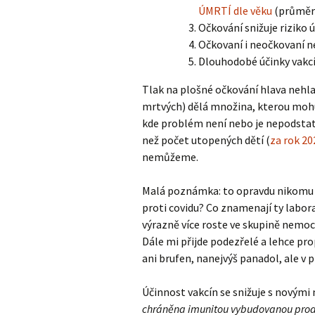
ÚMRTÍ dle věku
(průměrn
Očkování snižuje riziko 
Očkovaní i neočkovaní n
Dlouhodobé účinky vakcí
Tlak na plošné očkování hlava nehl
mrtvých) dělá množina, kterou mohu 
kde problém není nebo je nepodstatn
než počet utopených dětí (
za rok 20
nemůžeme.
Malá poznámka: to opravdu nikomu ne
proti covidu? Co znamenají ty labora
výrazně více roste ve skupině nemocn
Dále mi přijde podezřelé a lehce pr
ani brufen, nanejvýš panadol, ale v p
Účinnost vakcín se snižuje s novými 
chráněna imunitou vybudovanou pro