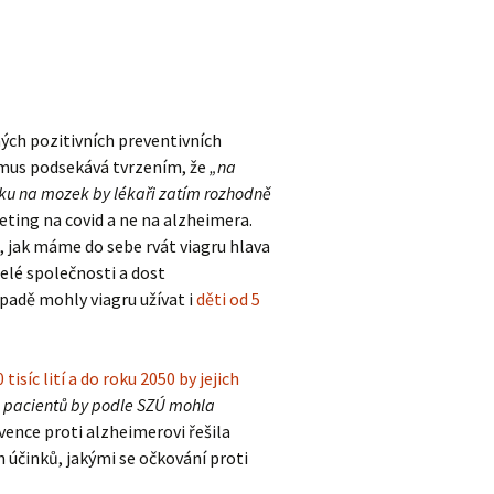
ných pozitivních preventivních
ismus podsekává tvrzením, že
„na
ulku na mozek by lékaři zatím rozhodně
rketing na covid a ne na alzheimera.
i, jak máme do sebe rvát viagru hlava
lé společnosti a dost
adě mohly viagru užívat i
děti od 5
 tisíc lití a do roku 2050 by jejich
h pacientů by podle SZÚ mohla
evence proti alzheimerovi řešila
h účinků, jakými se očkování proti