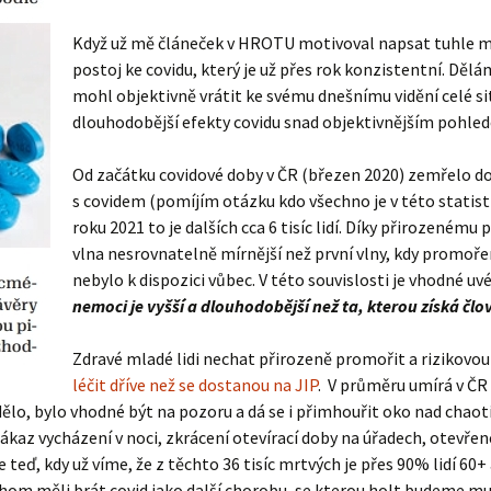
Když už mě článeček v HROTU motivoval napsat tuhle malo
postoj ke covidu, který je už přes rok konzistentní. Dělá
mohl objektivně vrátit ke svému dnešnímu vidění celé sit
dlouhodobější efekty covidu snad objektivnějším pohle
Od začátku covidové doby v ČR (březen 2020) zemřelo do k
s covidem (pomíjím otázku kdo všechno je v této statist
roku 2021 to je dalších cca 6 tisíc lidí. Díky přirozeném
vlna nesrovnatelně mírnější než první vlny, kdy promoře
nebylo k dispozici vůbec. V této souvislosti je vhodné uv
nemoci je vyšší a dlouhodobější než ta, kterou získá čl
Zdravé mladé lidi nechat přirozeně promořit a rizikovo
léčit dříve než se dostanou na JIP
. V průměru umírá v ČR r
ělo, bylo vhodné být na pozoru a dá se i přimhouřit oko nad chao
zákaz vycházení v noci, zkrácení otevírací doby na úřadech, otevřen
 Ale teď, kdy už víme, že z těchto 36 tisíc mrtvých je přes 90% lidí 6
chom měli brát covid jako další chorobu, se kterou holt budeme mus