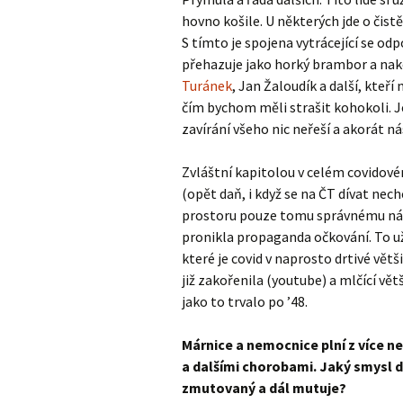
hovno košile. U některých jde o čis
S tímto je spojena vytrácející se od
přehazuje jako horký brambor a nako
Turánek
, Jan Žaloudík a další, kteří
čím bychom měli strašit kohokoli. Je
zavírání všeho nic neřeší a akorát n
Zvláštní kapitolou v celém covidové
(opět daň, i když se na ČT dívat nec
prostoru pouze tomu správnému názo
pronikla propaganda očkování. To u
které je covid v naprosto drtivé vě
již zakořenila (youtube) a mlčící vět
jako to trvalo po ’48.
Márnice a nemocnice plní z více n
a dalšími chorobami. Jaký smysl d
zmutovaný a dál mutuje?