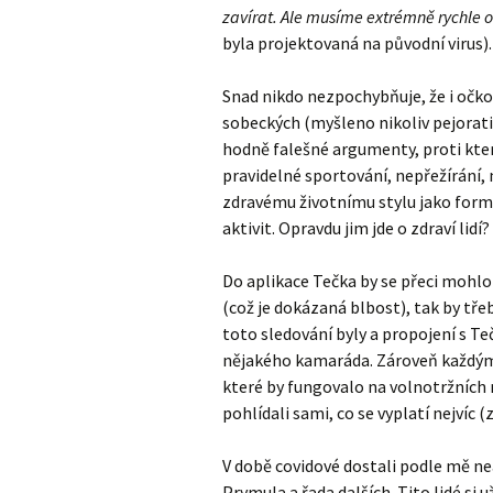
zavírat. Ale musíme extrémně rychle 
byla projektovaná na původní virus)
Snad nikdo nezpochybňuje, že i očko
sobeckých (myšleno nikoliv pejorati
hodně falešné argumenty, proti kter
pravidelné sportování, nepřežírání, 
zdravému životnímu stylu jako formě 
aktivit. Opravdu jim jde o zdraví lidí?
Do aplikace Tečka by se přeci mohlo 
(což je dokázaná blbost), tak by tře
toto sledování byly a propojení s Teč
nějakého kamaráda. Zároveň každým 
které by fungovalo na volnotržních 
pohlídali sami, co se vyplatí nejvíc (
V době covidové dostali podle mě ne
Prymula a řada dalších. Tito lidé si u