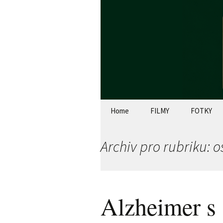
Cestopisy, fotky, filmy, 
Zdenda 
Přejít
Home
FILMY
FOTKY
k
obsahu
webu
Archiv pro rubriku: o
Alzheimer s