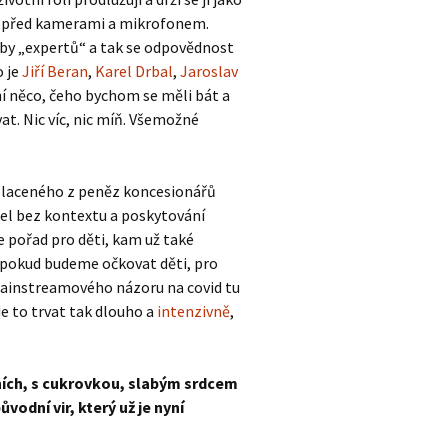
nii před kamerami a mikrofonem.
doby „expertů“ a tak se odpovědnost
o je
Jiří Beran
,
Karel Drbal
,
Jaroslav
není něco, čeho bychom se měli bát a
at. Nic víc, nic míň. Všemožné
 placeného z peněz koncesionářů
sel bez kontextu a poskytování
 pořad pro děti, kam už také
: pokud budeme očkovat děti, pro
 mainstreamového názoru na covid tu
de to trvat tak dlouho a
intenzivně
,
zních, s cukrovkou, slabým srdcem
odní vir, který už je nyní