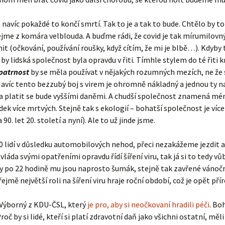
 navíc pokaždé to končí smrtí. Tak to je a tak to bude. Chtělo by to
jme z komára velblouda. A buďme rádi, že covid je tak mírumilovný. 
očkování, používání roušky, když cítím, že mi je blbě…). Kdyby to by
o by lidská společnost byla opravdu v řiti. Tímhle stylem do té řit
patrnost
by se měla používat v nějakých rozumných mezích, ne že 
Navíc tento bezzubý boj s virem je ohromně nákladný a jednou ty 
 a platit se bude vyššími daněmi. A chudší společnost znamená mé
dek více mrtvých. Stejně tak s ekologií – bohatší společnost je víc
0. let 20. století a nyní). Ale to už jinde jsme.
0 lidí v důsledku automobilových nehod, přeci nezakážeme jezdit a
 vláda svými opatřeními opravdu řídí šíření viru, tak já si to tedy 
y po 22 hodině mu jsou naprosto šumák, stejně tak zavřené vánoční
ejmě největší roli na šíření viru hraje roční období, což je opět pří
 Výborný z KDU-ČSL, který
je pro, aby si neočkovaní hradili péči
. Bo
roč by si lidé, kteří si platí zdravotní daň jako všichni ostatní, měl