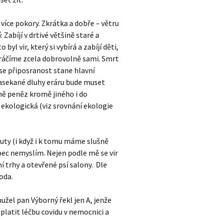
 více pokory. Zkrátka a dobře – větru
Zabíjí v drtivé většině staré a
l vir, který si vybírá a zabíjí děti,
i kráčíme zcela dobrovolně sami. Smrt
se připosranost stane hlavní
nasekané dluhy eráru bude muset
ně peněz kromě jiného i do
e ekologická (viz srovnání ekologie
uty (i když i k tomu máme slušně
vůbec nemyslím. Nejen podle mě se vir
 trhy a otevřené psí salony. Dle
roda.
hužel pan Výborný řekl jen A, jenže
i platit léčbu covidu v nemocnici a