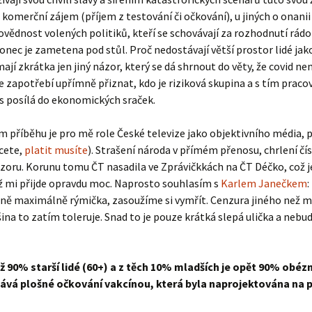
tě komerční zájem (příjem z testování či očkování), u jiných o ona
povědnost volených politiků, kteří se schovávají za rozhodnutí rá
nec je zametena pod stůl. Proč nedostávají větší prostor lidé jak
 mají zkrátka jen jiný názor, který se dá shrnout do věty, že covid 
 zapotřebí upřímně přiznat, kdo je riziková skupina a s tím pracov
ás posílá do ekonomických sraček.
m příběhu je pro mě role České televize jako objektivního média,
hcete,
platit musíte
). Strašení národa v přímém přenosu, chrlení čí
ru. Korunu tomu ČT nasadila ve Zprávičkkách na ČT Déčko, což je
ž mi přijde opravdu moc. Naprosto souhlasím s
Karlem Janečkem
tšině maximálně rýmička, zasoužíme si vymřít. Cenzura jiného než
šina to zatím toleruje. Snad to je pouze krátká slepá ulička a nebu
ež 90% starší lidé (60+) a z těch 10% mladších je opět 90% obé
ává plošné očkování vakcínou, která byla naprojektována na pův