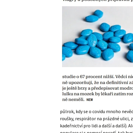
půlrok, kdy se o covidu mnoho nevěd
roušky, respirátor na prázdné ulici, 
kadeřnictví pro lidi a další a další).
populace si s nemocí poradí, tak by