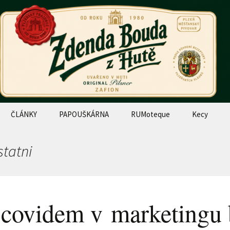
názory
Bouda z Hutě
ČLÁNKY
PAPOUŠKÁRNA
RUMoteque
Kecy
statni
 covidem v marketingu 