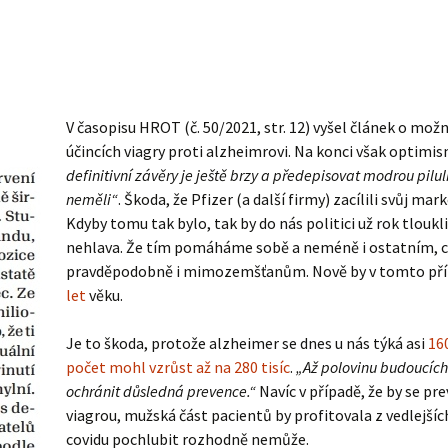
V časopisu HROT (č. 50/2021, str. 12) vyšel článek o mož
účincích viagry proti alzheimrovi. Na konci však optim
definitivní závěry je ještě brzy a předepisovat modrou pil
neměli“
. Škoda, že Pfizer (a další firmy) zacílili svůj ma
Kdyby tomu tak bylo, tak by do nás politici už rok tloukl
nehlava. Že tím pomáháme sobě a neméně i ostatním, ce
pravděpodobně i mimozemšťanům. Nově by v tomto příp
let
věku.
Je to škoda, protože alzheimer se dnes u nás týká asi
160
počet mohl vzrůst až na 280 tisíc
.
„Až polovinu budoucíc
ochránit důsledná prevence.“
Navíc v případě, že by se pr
viagrou, mužská část pacientů by profitovala z vedlejšíc
covidu pochlubit rozhodně nemůže.