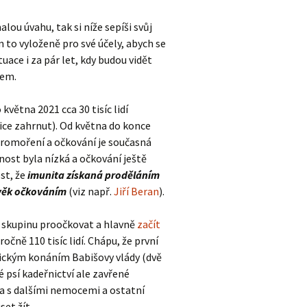
u úvahu, tak si níže sepíši svůj
m to vyloženě pro své účely, abych se
uace i za pár let, kdy budou vidět
dem.
větna 2021 cca 30 tisíc lidí
ice zahrnut). Od května do konce
u promoření a očkování je současná
nost byla nízká a očkování ještě
ést, že
imunita získaná proděláním
ověk očkováním
(viz např.
Jiří Beran
).
u skupinu proočkovat a hlavně
začít
očně 110 tisíc lidí. Chápu, že první
tickým konáním Babišovy vlády (dvě
é psí kadeřnictví ale zavřené
0+ a s dalšími nemocemi a ostatní
et žít.