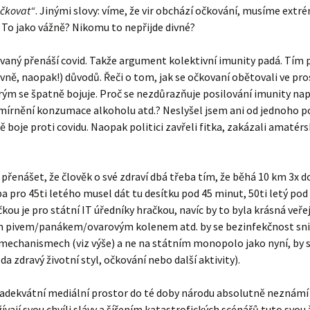
očkovat“
. Jinými slovy: víme, že vir obchází očkování, musíme extr
. To jako vážně? Nikomu to nepřijde divné?
vaný přenáší covid. Takže argument kolektivní imunity padá. Tím 
vně, naopak!) důvodů. Řeči o tom, jak se očkovaní obětovali ve pro
ým se špatně bojuje. Proč se nezdůrazňuje posilování imunity na
mírnění konzumace alkoholu atd.? Neslyšel jsem ani od jednoho pol
boje proti covidu. Naopak politici zavřeli fitka, zakázali amatérs
přenášet, že člověk o své zdraví dbá třeba tím, že běhá 10 km 3x d
ba pro 45ti letého musel dát tu desítku pod 45 minut, 50ti letý po
kou je pro státní IT úředníky hračkou, navíc by to byla krásná veře
pivem/panákem/ovarovým kolenem atd. by se bezinfekčnost snižov
mechanismech (viz výše) a ne na státním monopolo jako nyní, by s
zda zdravý životní styl, očkování nebo další aktivity).
adekvátní mediální prostor do té doby národu absolutně neznámí l
žívají svou chvíli slávy a šířením katastrofických scénářů tuto svou ži