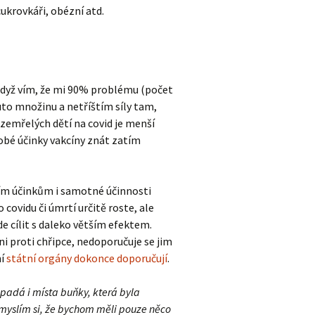
ukrovkáři, obézní atd.
Když vím, že mi 90% problému (počet
uto množinu a netříštím síly tam,
zemřelých dětí na covid je menší
dobé účinky vakcíny znát zatím
ším účinkům i samotné účinnosti
covidu či úmrtí určitě roste, ale
e cílit s daleko větším efektem.
i proti chřipce, nedoporučuje se jim
ní
státní orgány dokonce doporučují
.
adá i místa buňky, která byla
yslím si, že bychom měli pouze něco