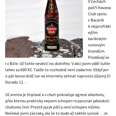
V Čechách
patří Havana
Club spolu
s Bacardi
k nejproflákl
ejším
karibským
rumovým
brandům.
Prodávají se
i v Bille. Už tohle nevěstí nic dobrého. V akci jsem viděl tuhle
lahev za 600 Kč. Takže to rozhodně není zadarmo. Vždyť jen
o pár korun dráž lze na internetu sehnat naprosto úžasný El
Dorado 12…
Už aroma je štiplavé a v chuti pokračuje agrese alkoholu,
přes kterou prakticky nejsem schopen rozpoznat jakoukoli
chuťovou linii. Prostě jazyk pálí a není schopen ničeho.
Nečekal jsem zázraky, ale že to bude až takhle surové… Je