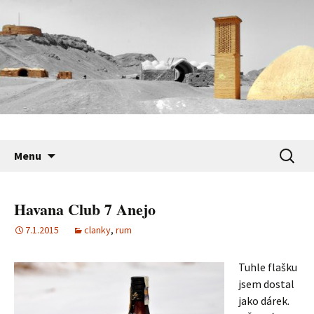
Cestopisy, fotky, filmy, názory
Zdenda Bouda z Hutě
Přejít
Vyhledá
Menu
k
obsahu
webu
Havana Club 7 Anejo
7.1.2015
clanky
,
rum
Tuhle flašku
jsem dostal
jako dárek.