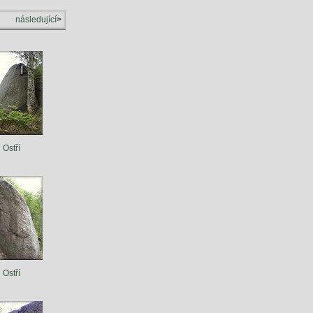
následující
>
Ostří
Ostří