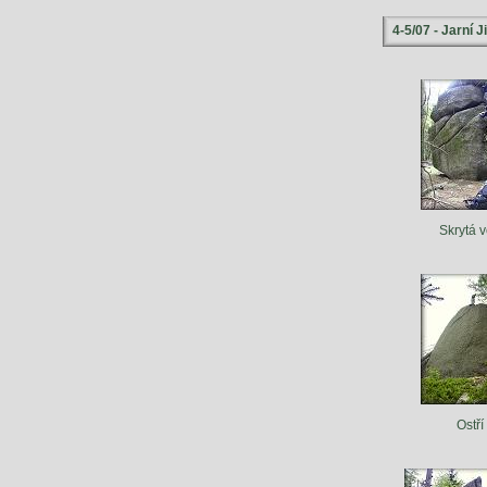
4-5/07 - Jarní J
Skrytá 
Ostří