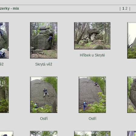
izerky - mix
|
1
2
|
Hříbek u Skryté
věž
Skrytá věž
Ostří
Ostří